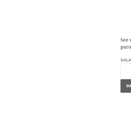
See 
paro
SAL