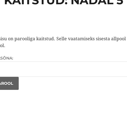
KAITSTUD: NÄDAL 5
sisu on parooliga kaitstud. Selle vaatamiseks sisesta allpool
ol.
ASÕNA: