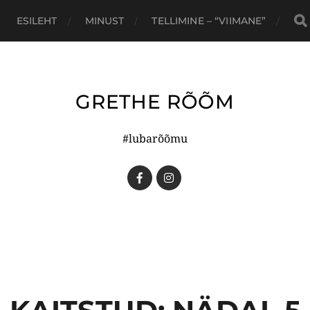
ESILEHT
MINUST
TELLIMINE – “VIIMANE”
GRETHE RÕÕM
#lubarõõmu