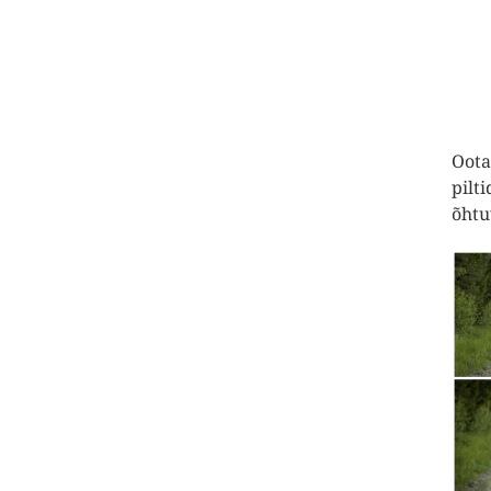
Oota
pilt
õhtu