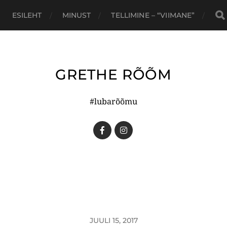
ESILEHT
MINUST
TELLIMINE – “VIIMANE”
GRETHE RÕÕM
#lubarõõmu
JUULI 15, 2017