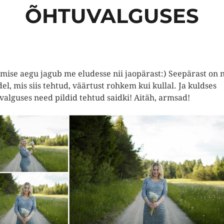
ÕHTUVALGUSES
mise aegu jagub me eludesse nii jaopärast:) Seepärast on n
idel, mis siis tehtud, väärtust rohkem kui kullal. Ja kuldses
valguses need pildid tehtud saidki! Aitäh, armsad!