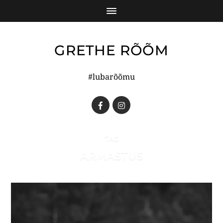
GRETHE RÕÕM
#lubarõõmu
TAG
ARMASTUS