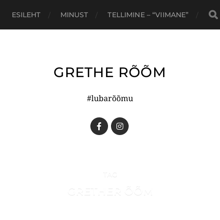
ESILEHT
MINUST
TELLIMINE – “VIIMANE”
GRETHE RÕÕM
#lubarõõmu
TAG
GRETHER ÕÕM