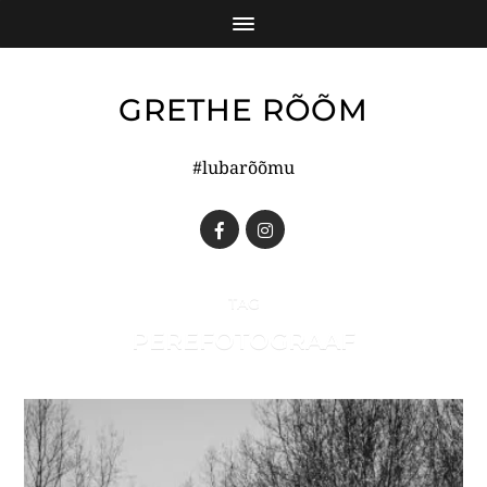
GRETHE RÕÕM
#lubarõõmu
TAG
PEREFOTOGRAAF