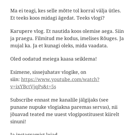
Ma ei teagi, kes selle mõtte tol korral välja ütles.
Et teeks koos midagi ägedat. Teeks vlogi?
Karupere vlog. Et nautida koos olemise aega. Siin
ja praegu. Filmitud me kodus, imelises Rõuges. Ja
mujal ka. Ja et kunagi oleks, mida vaadata.
Oled oodatud meiega kaasa seiklema!
Esimene, sissejuhatav vlogike, on
siin:
https://www.youtube.com/watch?
v=ixYBctVjqPs&t=5s
Subscribe ennast me kanalile jälgijaks (see
punane nupuke vlogiakna paremas servas), nii
jõuavad teated me uuest vlogipostitusest kiirelt
sinuni!
Ja instagramist leiad