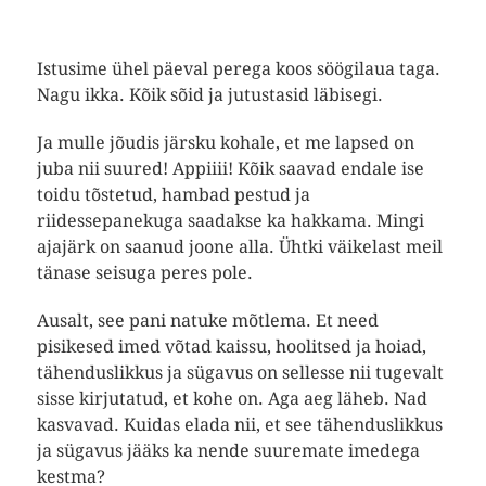
Istusime ühel päeval perega koos söögilaua taga.
Nagu ikka. Kõik sõid ja jutustasid läbisegi.
Ja mulle jõudis järsku kohale, et me lapsed on
juba nii suured! Appiiii! Kõik saavad endale ise
toidu tõstetud, hambad pestud ja
riidessepanekuga saadakse ka hakkama. Mingi
ajajärk on saanud joone alla. Ühtki väikelast meil
tänase seisuga peres pole.
Ausalt, see pani natuke mõtlema. Et need
pisikesed imed võtad kaissu, hoolitsed ja hoiad,
tähenduslikkus ja sügavus on sellesse nii tugevalt
sisse kirjutatud, et kohe on. Aga aeg läheb. Nad
kasvavad. Kuidas elada nii, et see tähenduslikkus
ja sügavus jääks ka nende suuremate imedega
kestma?