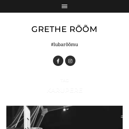
GRETHE RÕÕM
#lubarõõmu
TAG
KARUPERE