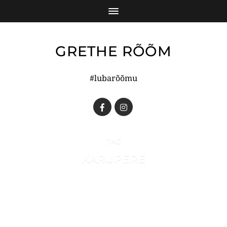
GRETHE RÕÕM
#lubarõõmu
TAG
KARUPERE